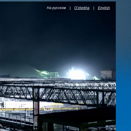
На русском
|
O’zbekha
|
English