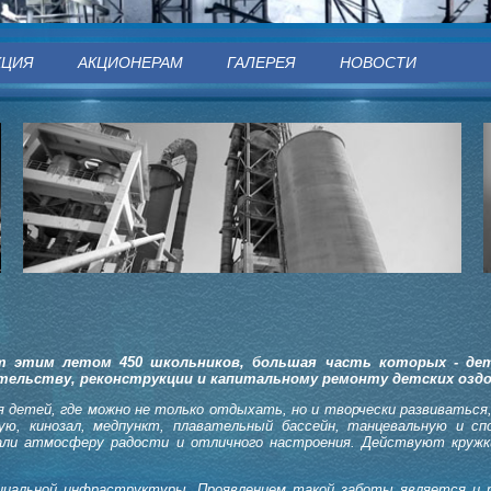
КЦИЯ
АКЦИОНЕРАМ
ГАЛЕРЕЯ
НОВОСТИ
т этим летом 450 школьников, большая часть которых - дет
тельству, реконструкции и капитальному ремонту детских озд
я детей, где можно не только отдыхать, но и творчески развивать
вую, кинозал, медпункт, плавательный бассейн, танцевальную и с
здали атмосферу радости и отличного настроения. Действуют кружк
циальной инфраструктуры. Проявлением такой заботы является и р