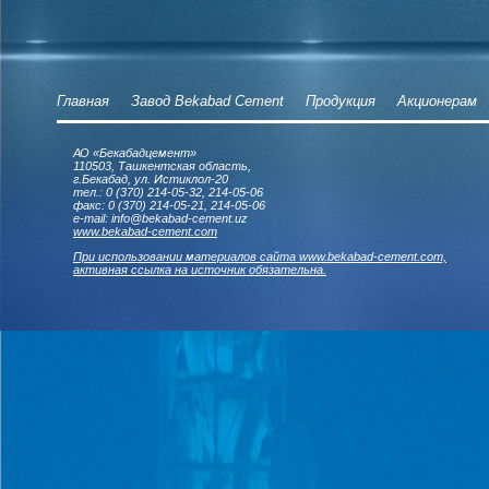
Главная
Завод Bekabad Cement
Продукция
Акционерам
АО «Бекабадцемент»
110503, Ташкентская область,
г.Бекабад, ул. Истиклол-20
тел.: 0 (370) 214-05-32, 214-05-06
факс: 0 (370) 214-05-21, 214-05-06
e-mail: info@bekabad-cement.uz
www.bekabad-cement.com
При использовании материалов сайта www.bekabad-cement.com,
активная ссылка на источник обязательна.