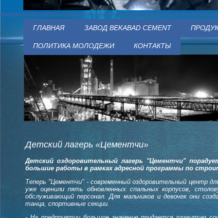
ГЛАВНАЯ
ЗАВОД BEKABAD CEMENT
ПРОДУ
ПОЛИТИКА МОЛОДЕЖИ
КОНТАКТЫ
Детский лагерь «Цементчи»
Детский оздоровительный лагерь "Цементчи" порадуе
большие работы в рамках адресной программы по строи
Теперь "Цементчи" - современный оздоровительный центр дл
уже оценили пять обновленных спальных корпусов, столо
обслуживающий персонал. Для мальчиков и девочек они со
танца, спортивные секции.
- На предприятии большое значение придается развитию со