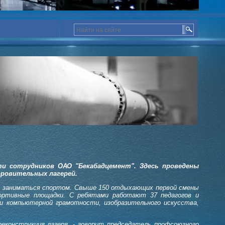
и сотрудников ОАО "Бекабадцемент". Здесь проведены
оровительных лагерей.
ся, заниматься спортом. Свыше 150 отдыхающих первой смены
портивные площадки. С ребятами работают 37 педагогов и
и компьютерной грамотности, изобразительного искусства,
еконструкция лагеря, - говорит председатель профсоюзного