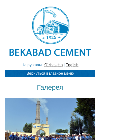
На русском |
O`zbekcha
|
English
Вернуться в главное меню
Галерея