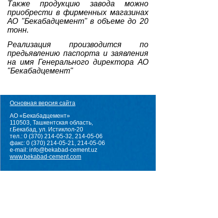
Также продукцию завода можно
приобрести в фирменных магазинах
АО "Бекабадцемент" в объеме до 20
тонн.
Реализация производится по
предьявлению паспорта и заявления
на имя Генерального директора АО
"Бекабадцемент"
Основная версия сайта
АО «Бекабадцемент»
110503, Ташкентская область,
г.Бекабад, ул. Истиклол-20
тел.: 0 (370) 214-05-32, 214-05-06
факс: 0 (370) 214-05-21, 214-05-06
e-mail: info@bekabad-cement.uz
www.bekabad-cement.com