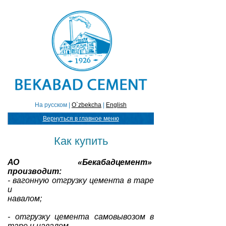
На русском |
O`zbekcha
|
English
Вернуться в главное меню
Как купить
АО «Бекабадцемент»
производит:
- вагонную отгрузку цемента в таре
и
навалом;
- отгрузку цемента самовывозом в
таре и навалом.