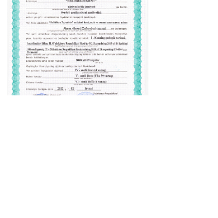
Основная версия сайта
АО «Бекабадцемент»
110503, Ташкентская область,
г.Бекабад, ул. Истиклол-20
тел.: 0 (370) 214-05-32, 214-05-06
факс: 0 (370) 214-05-21, 214-05-06
e-mail: info@bekabad-cement.uz
www.bekabad-cement.com