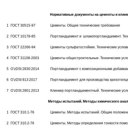
Нормативные документы на цементы и клинк
1
ГОСТ 30515-97
Цементы. Общие технические требования
2
ГОСТ 10178-85
Портландцемент и шлакопортландцемент. Тех
3
ГОСТ 22266-94
Цементы сульфатостойкие. Технические услов
4
ГОСТ 31108-2003
Цементы общестроительные. Технические усл
5
O’zDSt 2830:2014
Портландцемент с композиционными добавками
6
O’zDSt 913:2017
Портландцемент для производства хризотилц
7
O’zDSt 2801:2013
Клинкер портландцементный. Технические усл
Методы испытаний. Методы химического анал
1
ГОСТ 310.1-76
Цементы. Методы испытаний. Общие положен
2
ГОСТ 310.2-76
Цементы. Методы определения тонкости помо