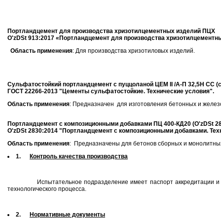
Портландцемент для производства хризотилцементных изделий ПЦХ
O'zDSt 913:2017
«Портландцемент для производства хризотилцементных
Область применения
: Для производства хризотиловых изделий.
Сульфатостойкий портландцемент с пуццоланой ЦЕМ II /А-П 32,5Н СС (с
ГОСТ 22266-2013 "Цементы сульфатостойкие. Технические условия".
Область применения
: Предназначен для изготовления бетонных и желез
Портландцемент с композиционными добавками ПЦ 400-КД20 (O'zDSt 28
O'zDSt 2830:2014 "Портландцемент с композиционными добавками
. Те
Область применения
: Предназначены для бетонов сборных и монолитных
1.
Контроль качества производства
Испытательное подразделение имеет паспорт аккредитации и руковод
технологического процесса.
2.
Нормативные документы