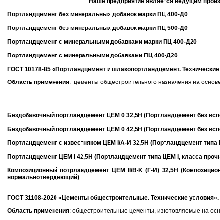
Наше предприятие является ведущим произв
Портландцемент без минеральных добавок марки ПЦ 400-Д0
Портландцемент без минеральных добавок марки ПЦ 500-Д0
Портландцемент с минеральными добавками марки ПЦ 400-Д20
Портландцемент с минеральными добавками ПЦ 400-Д20
ГОСТ 10178-85 «Портландцемент и шлакопортландцемент. Технические
Область применения
: цементы общестроительного назначения на основе
Бездобавочный портландцемент ЦЕМ 0 32,5Н (Портландцемент без всп
Бездобавочный
портландцемент ЦЕМ 0 42,5Н (Портландцемент без всп
Портландцемент с известняком ЦЕМ I/А-И 32,5Н (Портландцемент типа Ц
Портландцемент ЦЕМ I 42,5Н (Портландцемент типа ЦЕМ I, класса проч
Композиционный потрландцемент ЦЕМ II/B-K (Г-И) 32,5Н (Композицио
нормальнотвердеющий)
ГОСТ 31108-2020 «Цементы общестроительные. Технические условия».
Область применения
: общестроительные цементы, изготовляемые на осн