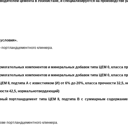
одителем цемента в Узбекистане, и специализируется на производстве 
 условия».
 портландцементного клинкера.
омогательных компонентов и минеральных добавок типа ЦЕМ 0, класса п
омогательных компонентов и минеральных добавок типа ЦЕМ 0, класса п
ЕМ II, подтипа А с известняком (И) от 6% до 20%, класса прочности 32,5
ности 42,5, нормальнотвердеющий)
нный портландцемент типа ЦЕМ II, подтипа В с суммарным содержанием 
ове портландцементного клинкера.