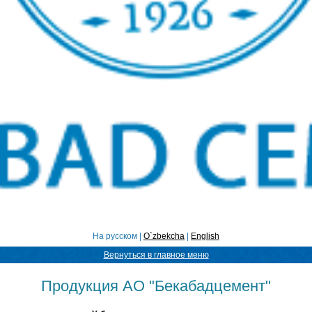
На русском |
O`zbekcha
|
English
Вернуться в главное меню
Продукция АО "Бекабадцемент"