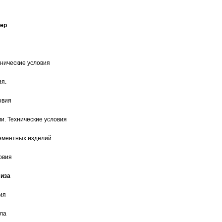
ер
нические условия
ия.
овия
. Технические условия
ементных изделий
овия
иза
ия
ла