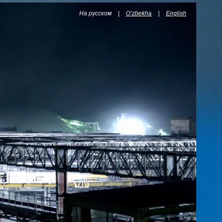
На русском
|
O’zbekha
|
English