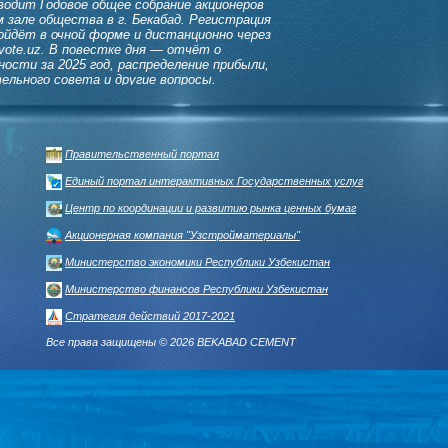
одит Годовое общее собрание акционеров
ом зале общества в г. Бекабад. Регистрация
ойдёт в очной форме и дистанционно через
vote.uz. В повестке дня — отчёт о
ости за 2025 год, распределение прибыли,
ельного совета и другие вопросы.
ПОЛЕЗНЫЕ ССЫЛКИ
Правительственный портал
Единый портал интерактивных Государственных услуг
Центр по координации и развитию рынка ценных бумаг
Акционерная компания "Узстройматериалы"
Министерство экономики Республики Узбекистан
Министерство финансов Республики Узбекистан
Стратегия действий 2017-2021
Все права защищены © 2026 BEKABAD CEMENT