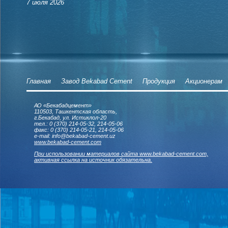
7 июля 2026
Главная
Завод Bekabad Cement
Продукция
Акционерам
АО «Бекабадцемент»
110503, Ташкентская область,
г.Бекабад, ул. Истиклол-20
тел.: 0 (370) 214-05-32, 214-05-06
факс: 0 (370) 214-05-21, 214-05-06
e-mail: info@bekabad-cement.uz
www.bekabad-cement.com
При использовании материалов сайта www.bekabad-cement.com,
активная ссылка на источник обязательна.