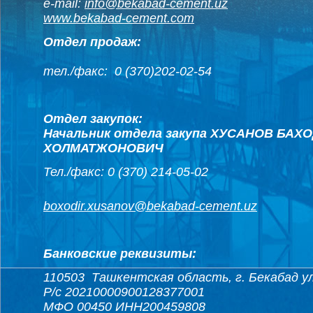
e-mail:
info@bekabad-cement.uz
www.bekabad-cement.com
Отдел продаж:
тел./факс: 0 (370)
202-02-54
Отдел закупок:
Начальник отдела закупа ХУСАНОВ БАХ
ХОЛМАТЖОНОВИЧ
Тел./факс: 0 (370) 214-05-02
boxodir.xusanov@bekabad-cement.uz
Банковские реквизиты:
110503 Ташкентская область, г. Бекабад ул
Р/с 20210000900128377001
МФО 00450 ИНН200459808