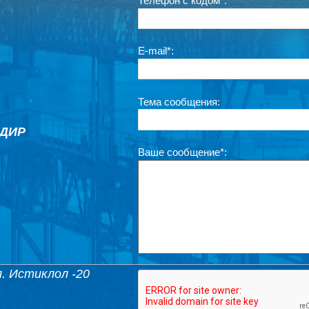
Телефон с кодом
*
:
E-mail
*
:
Тема сообщения:
ОДИР
Ваше сообщение
*
:
. Истиклол -20