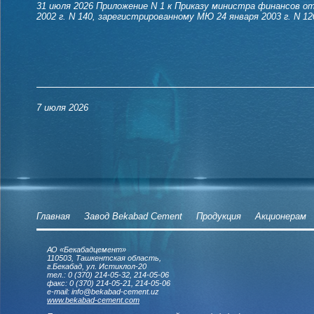
31 июля 2026
Приложение N 1 к Приказу министра финансов от
2002 г. N 140, зарегистрированному МЮ 24 января 2003 г. N 12
7 июля 2026
Главная
Завод Bekabad Cement
Продукция
Акционерам
АО «Бекабадцемент»
110503, Ташкентская область,
г.Бекабад, ул. Истиклол-20
тел.: 0 (370) 214-05-32, 214-05-06
факс: 0 (370) 214-05-21, 214-05-06
e-mail: info@bekabad-cement.uz
www.bekabad-cement.com