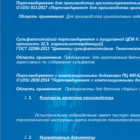
Портландцемент для производства хризотилцементных
O'zDSt 913:2017
«Портландцемент для производства хризо
Область применения
: Для производства хризотиловых изд
Сульфатостойкий портландцемент с пуццоланой ЦЕМ II /А
прочности 32,5. нормальнотвердеющий)
ГОСТ 22266-2013 "Цементы сульфатостойкие. Технические
Область применения
: Предназначен для изготовления бето
агрессивных по содержанию сульфатов.
Портландцемент с композиционными добавками ПЦ 400-КД20
O'zDSt 2830:2014 "Портландцемент с композиционными д
Область применения
: Предназначены для бетонов сборных и
1.
Контроль качества производства
Испытательное подразделение имеет паспорт аккредитац
технологической инструкции карта контроля технологическог
2.
Нормативные документы