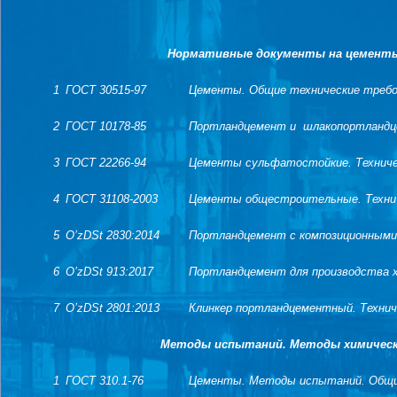
Нормативные документы на цементы
1
ГОСТ 30515-97
Цементы. Общие технические требо
2
ГОСТ 10178-85
Портландцемент и шлакопортландце
3
ГОСТ 22266-94
Цементы сульфатостойкие. Техниче
4
ГОСТ 31108-2003
Цементы общестроительные. Технич
5
O’zDSt 2830:2014
Портландцемент с композиционными 
6
O’zDSt 913:2017
Портландцемент для производства 
7
O’zDSt 2801:2013
Клинкер портландцементный. Технич
Методы испытаний. Методы химическ
1
ГОСТ 310.1-76
Цементы. Методы испытаний. Общи