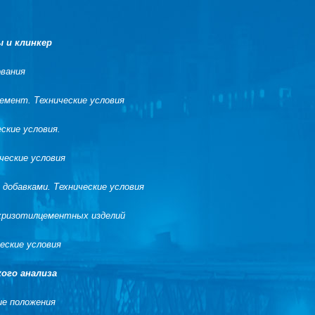
 и клинкер
вания
мент. Технические условия
ские условия.
еские условия
добавками. Технические условия
хризотилцементных изделий
еские условия
ого анализа
е положения