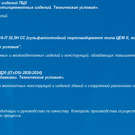
 изделий ПЦХ
тилцементных изделий. Технические условия».
елий.
-П 32,5Н СС (сульфатостойкий портландцемент типа ЦЕМ II, под 
 условия".
нных и железобетонных изделий и конструкций, обладающих повышенн
 (O'zDSt 2830:2014)
обавками
. Технические условия».
 монолитных конструкций и изделий зданий и сооружений различного 
ии и руководство по качеству. Контроль производства осуществ
о процесса.