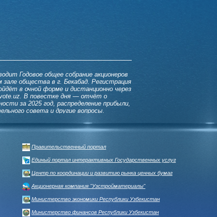
одит Годовое общее собрание акционеров
ом зале общества в г. Бекабад. Регистрация
ойдёт в очной форме и дистанционно через
vote.uz. В повестке дня — отчёт о
ости за 2025 год, распределение прибыли,
ельного совета и другие вопросы.
ПОЛЕЗНЫЕ ССЫЛКИ
Правительственный портал
Единый портал интерактивных Государственных услуг
Центр по координации и развитию рынка ценных бумаг
Акционерная компания "Узстройматериалы"
Министерство экономики Республики Узбекистан
Министерство финансов Республики Узбекистан