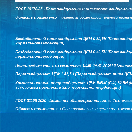
Портландцемент с минеральными добавками ПЦ 400-Д20
ГОСТ 10178-85 «Портландцемент и шлакопортландцемент.
Область применения
: цементы общестроительного назначе
Бездобавочный портландцемент ЦЕМ 0 32,5Н (Портландце
нормальнотвердеющий)
Бездобавочный
портландцемент ЦЕМ 0 42,5Н (Портландце
нормальнотвердеющий)
Портландцемент с известняком ЦЕМ I/А-И 32,5Н (Портлан
Портландцемент ЦЕМ I 42,5Н (Портландцемент типа ЦЕМ 
Композиционный потрландцемент ЦЕМ II/B-K (Г-И) 32,5Н 
35%, класса прочности 32,5, нормальнотвердеющий)
ГОСТ 31108-2020 «Цементы общестроительные. Техническ
Область применения
: общестроительные цементы, изготов