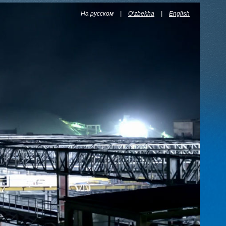
На русском
|
O’zbekha
|
English