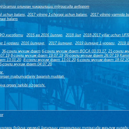
 рўйхатга олинган чиқарилиши тўғрисида ахборот
il uchun balans,
2017 yilning 1-choragi uchun balans
,
2017 yilning yarmida b
raqi balans
ФО ҳисоботи
2015 ва 2016 йиллар
,
2018 йил
2018-2017 yillar uchun UF
нг
1-чораги
,
2016 йилнинг,
2017 йилнинг,
2019 йилнинг 1-чораги,
2019 й
,
36
-сонли муҳим факт
6-сонли муҳим факт ВОСА 03.03.17.
21-сонли м
07.19
8-сонли муҳим факт 19.07.19
36-сонли муҳим факт 26.07.19
Катт
кт 13.01.20
8-сонли муҳим факт 13.01.20
6-сонли муҳим факт 18.02.2
6-сонли муҳим факт 04.07.20
ar.
irgan majburiyatlarini bajarish muddati.
ya organi tarkibi o'zgarishi.
or
кунлари буйича умумий йиғилиши утказилиши туғрисида маълум килади