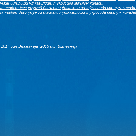
умий йиғилиши ўтказилиши тўғрисида маълум килади.
ча навбатдаги умумий йиғилиши ўтказилиши тўғрисида маълум қилади
ча навбатдаги умумий йиғилиши ўтказилиши тўғрисида маълум қилади
2017 йил Biznes-reja
2016 йил Biznes-reja