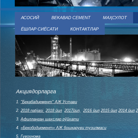
АСОСИЙ
BEKABAD CEMENT
МАҲСУЛОТ
ЁШЛАР СИЁСАТИ
КОНТАКТЛАР
Акциядорларга
1.
"Бекабадцемент" АЖ Устави
2.
2018 natijasi
2018 йил
2017йил,
2016 йил
2015 йил
2014 йил
2
3.
Афилланган шахслар рўйхати
4.
«Бекободцемент» АЖ бошқаруви тузилмаси
5.
Гувоҳнома