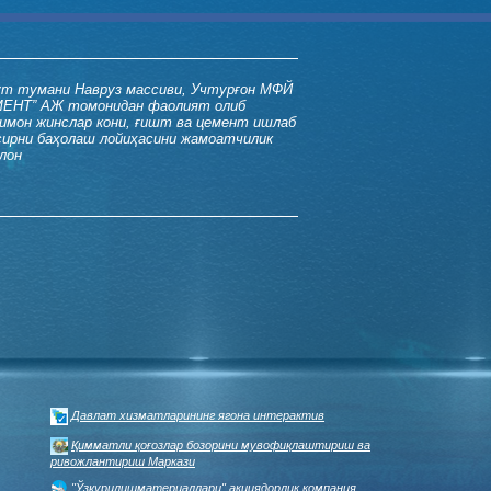
ут тумани Навруз массиви, Учтурғон МФЙ
ЕНТ” АЖ томонидан фаолият олиб
симон жинслар кони, ғишт ва цемент ишлаб
ирни баҳолаш лойиҳасини жамоатчилик
лон
ФОЙДАЛИ ҲАВОЛАЛАР
Ҳукумат портали
Давлат хизматларининг ягона интерактив
Қимматли қоғозлар бозорини мувофиқлаштириш ва
ривожлантириш Маркази
"Ўзқурилишматериаллари" акциядорлик компания