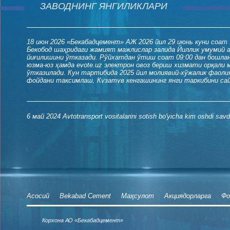
ЗАВОДНИНГ ЯНГИЛИКЛАРИ
18 июн 2026
«Бекабадцемент» АЖ 2026 йил 29 июнь куни соат 
Бекобод шаҳридаги жамият мажлислар залида Йиллик умумий 
йиғилишини ўтказади. Рўйхатдан ўтиш соат 09:00 дан бошла
юзма-юз ҳамда evote.uz электрон овоз бериш хизмати орқали
ўтказилади. Кун тартибида 2025 йил молиявий-хўжалик фаоли
фойдани тақсимлаш, Кузатув кенгашининг янги таркибини са
масалалар кўриб чиқилади.
6 май 2024
Avtotransport vositalarini sotish bo'yicha kim oshdi savd
Асосий
Bekabad Cement
Маҳсулот
Акциядорларга
Фо
Корхона АО «Бекабадцемент»