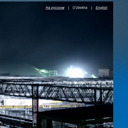
На русском
|
O’zbekha
|
English