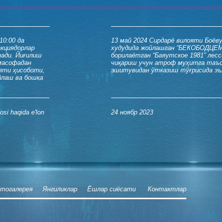
10:00 да
13 май 2024
Сирдарё вилояти Боёв
акциядорлар
худудида жойлашган “БЕКОБОДЦЕМ
нади. Йиғилиш
борилаётган “Баяутское 1981” лес
 масофадан
чиқариш учун атроф муҳитга таъс
яти ҳисоботи,
эшитувидан ўтказиш тўғрисида эъ
йлаш ва бошқа
osi haqida e'lon
24 ноябр 2023
тогалерея
Янгиликлар
Ёшлар сиёсати
Контактлар