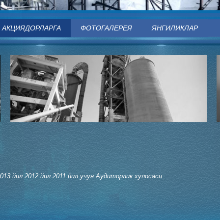
АКЦИЯДОРЛАРГА
ФОТОГАЛЕРЕЯ
ЯНГИЛИКЛАР
013 йил
2012 йил
2011 йил учун
Аудиторлик хулосаси